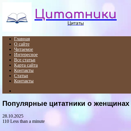
Цитатники
Цитаты
Главная
О сайте
Читаемое
Интересное
Все статьи
Карта сайта
Контакты
Статьи
Контакты
Search
for
Популярные цитатники о женщинах
28.10.2025
110
Less than a minute