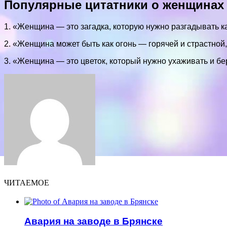
Популярные цитатники о женщинах
1. «Женщина — это загадка, которую нужно разгадывать к
2. «Женщина может быть как огонь — горячей и страстной,
3. «Женщина — это цветок, который нужно ухаживать и бе
Facebook
Twitter
LinkedIn
Tumblr
Pinterest
Reddit
VKontakte
Odnoklassniki
Skype
WhatsApp
Telegram
Viber
Share
Print
via
Email
ЧИТАЕМОЕ
Авария на заводе в Брянске